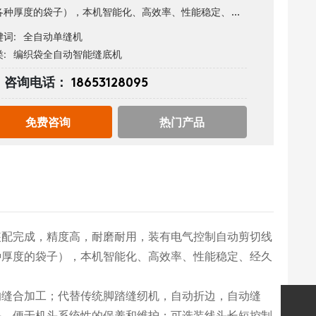
各种厚度的袋子），本机智能化、高效率、性能稳定、经
耐用且操作简易、维修方便，无需熟练工，易上手即学即
词:
全自动单缝机
:
编织袋全自动智能缝底机
咨询电话：
18653128095
免费咨询
热门产品
装配完成，精度高，耐磨耐用，装有电气控制自动剪切线
种厚度的袋子），本机智能化、高效率、性能稳定、经久
的缝合加工；代替传统脚踏缝纫机，自动折边，自动缝
头，便于机头系统性的保养和维护；可选装线头长短控制