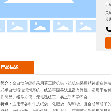
于
久
关键
分类
产品描述
备简介：
全自动单缝机采用冀工牌机头（该机头采用精铸锻造件
闭式半自动喷油润滑系统，线迹牢固美观且富有弹性，适用于各
操作简易、维修方便，无需熟练工，易上手即学即会。
备特点：
适用于各种牛皮纸袋、化肥袋、彩印袋、复合袋等袋子
动断线，自动计数，自动收料，省时省力；可调节式滑动组装机